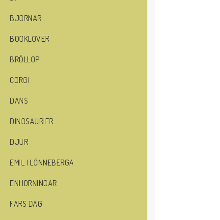
BJÖRNAR
BOOKLOVER
BRÖLLOP
CORGI
DANS
DINOSAURIER
DJUR
EMIL I LÖNNEBERGA
ENHÖRNINGAR
FARS DAG