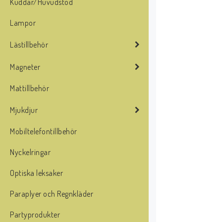
Kuddar/Huvudstöd
Lampor
Lästillbehör
Magneter
Mattillbehör
Mjukdjur
Mobiltelefontillbehör
Nyckelringar
Optiska leksaker
Paraplyer och Regnkläder
Partyprodukter