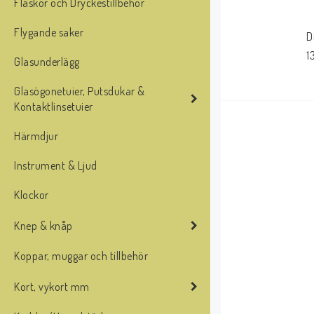
Flaskor och Dryckestillbehör
Flygande saker
D
1
Glasunderlägg
Glasögonetuier, Putsdukar &
Kontaktlinsetuier
Härmdjur
Instrument & Ljud
Klockor
Knep & knåp
Koppar, muggar och tillbehör
Kort, vykort mm