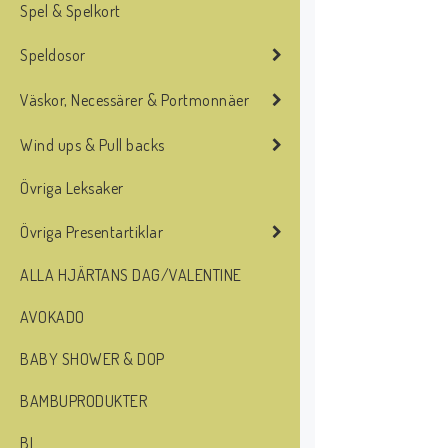
Spel & Spelkort
Speldosor
Väskor, Necessärer & Portmonnäer
Wind ups & Pull backs
Övriga Leksaker
Övriga Presentartiklar
ALLA HJÄRTANS DAG/VALENTINE
AVOKADO
BABY SHOWER & DOP
BAMBUPRODUKTER
BI