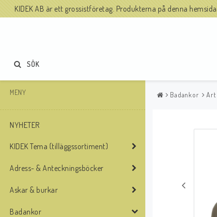
KIDEK AB är ett grossistföretag. Produkterna på denna hemsida säl
SÖK
MENY
Badankor
Art
NYHETER
KIDEK Tema (tilläggssortiment)
Adress- & Anteckningsböcker
Askar & burkar
Badankor