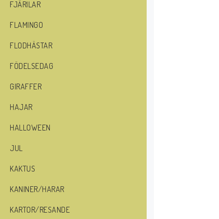
FJÄRILAR
FLAMINGO
FLODHÄSTAR
FÖDELSEDAG
GIRAFFER
HAJAR
HALLOWEEN
JUL
KAKTUS
KANINER/HARAR
KARTOR/RESANDE