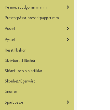
Pennor, suddgummin mm
Presentpåsar, presentpapper mm
Pussel
Pyssel
Resetillbehör
Skrivbordstillbehör
Skämt- och plojartiklar
Skönhet/Egenvård
Snurror
Sparbössor