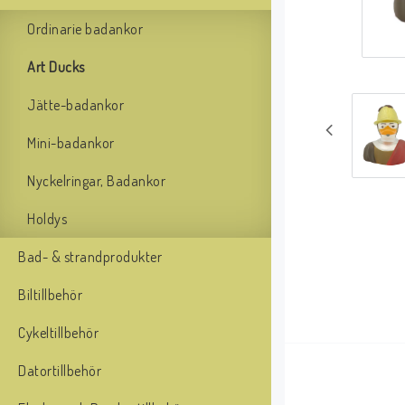
Ordinarie badankor
Art Ducks
Jätte-badankor
Mini-badankor
Nyckelringar, Badankor
Holdys
Bad- & strandprodukter
Biltillbehör
Cykeltillbehör
Datortillbehör