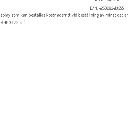
EAN: 4250282413555
isplay som kan beställas kostnadsfritt vid beställning av minst det a
36993 (72 st.)