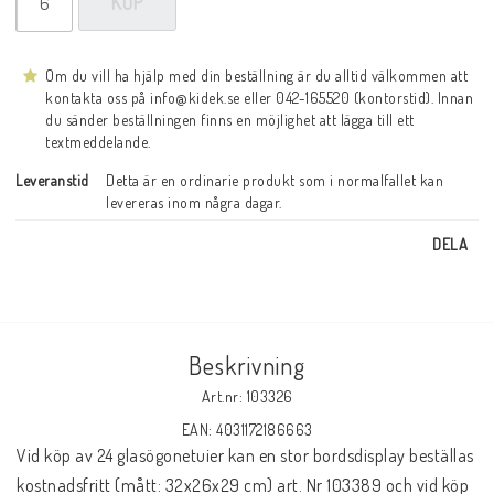
KÖP
Om du vill ha hjälp med din beställning är du alltid välkommen att
kontakta oss på info@kidek.se eller 042-165520 (kontorstid). Innan
du sänder beställningen finns en möjlighet att lägga till ett
textmeddelande.
Leveranstid
Detta är en ordinarie produkt som i normalfallet kan 
levereras inom några dagar.
DELA
Beskrivning
Art.nr: 103326
EAN: 4031172186663
Vid köp av 24 glasögonetuier kan en stor bordsdisplay beställas 
kostnadsfritt (mått: 32x26x29 cm) art. Nr 103389 och vid köp 