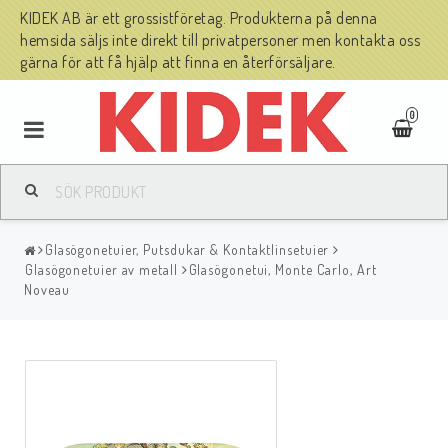
KIDEK AB är ett grossistföretag. Produkterna på denna
hemsida säljs inte direkt till privatpersoner men kontakta oss
gärna för att få hjälp att finna en återförsäljare.
0
Glasögonetuier, Putsdukar & Kontaktlinsetuier
Glasögonetuier av metall
Glasögonetui, Monte Carlo, Art
Noveau