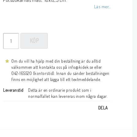
Putsdukarnas mått: 18x12,5 cm.
Läs mer...
KÖP
Om du vill ha hjälp med din beställning är du alltid
välkommen att kontakta oss på info@kidek.se eller
042-165520 (kontorstid). Innan du sänder beställningen
finns en möjlighet att lägga till ett textmeddelande.
Leveranstid
Detta är en ordinarie produkt som i 
normalfallet kan levereras inom några dagar.
DELA