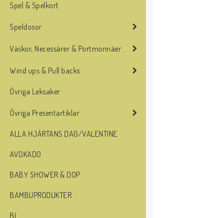
Spel & Spelkort
Speldosor
Väskor, Necessärer & Portmonnäer
Wind ups & Pull backs
Övriga Leksaker
Övriga Presentartiklar
ALLA HJÄRTANS DAG/VALENTINE
AVOKADO
BABY SHOWER & DOP
BAMBUPRODUKTER
BI