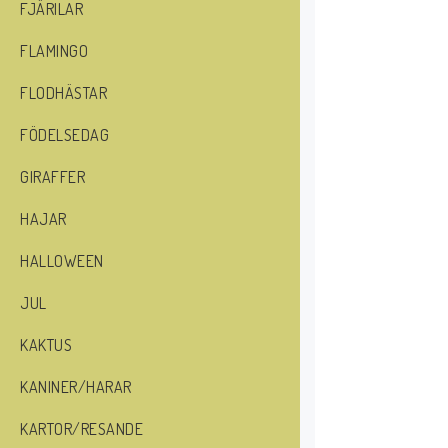
FJÄRILAR
FLAMINGO
FLODHÄSTAR
FÖDELSEDAG
GIRAFFER
HAJAR
HALLOWEEN
JUL
KAKTUS
KANINER/HARAR
KARTOR/RESANDE