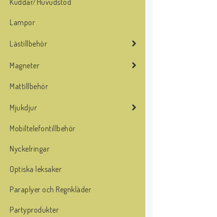
Kuddar/Huvudstöd
Lampor
Lästillbehör
Magneter
Mattillbehör
Mjukdjur
Mobiltelefontillbehör
Nyckelringar
Optiska leksaker
Paraplyer och Regnkläder
Partyprodukter