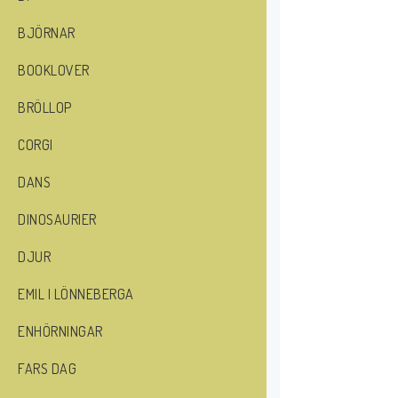
BJÖRNAR
BOOKLOVER
BRÖLLOP
CORGI
DANS
DINOSAURIER
DJUR
EMIL I LÖNNEBERGA
ENHÖRNINGAR
FARS DAG