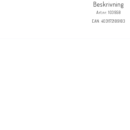
Beskrivning
Art.nr: 103958
EAN: 4031172189183