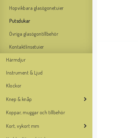
Hopvikbara glasögonetuier
Putsdukar
Övriga glasögontillbehör
Kontaktlinsetuier
Härmdjur
Instrument & Ljud
Klockor
Knep & knåp
Koppar, muggar och tillbehör
Kort, vykort mm