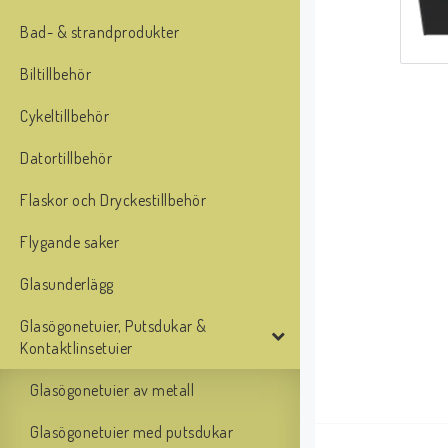
Bad- & strandprodukter
Biltillbehör
Cykeltillbehör
Datortillbehör
Flaskor och Dryckestillbehör
Flygande saker
Glasunderlägg
Glasögonetuier, Putsdukar &
Kontaktlinsetuier
Glasögonetuier av metall
Glasögonetuier med putsdukar