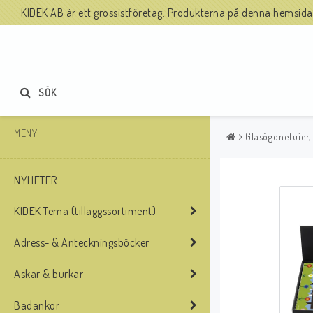
KIDEK AB är ett grossistföretag. Produkterna på denna hemsida säl
SÖK
MENY
Glasögonetuier,
NYHETER
KIDEK Tema (tilläggssortiment)
Adress- & Anteckningsböcker
Askar & burkar
Badankor