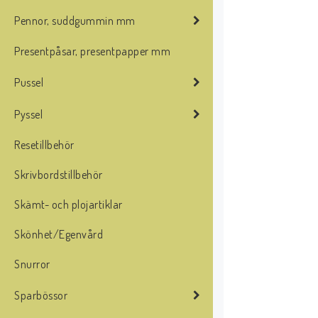
Pennor, suddgummin mm
Presentpåsar, presentpapper mm
Pussel
Pyssel
Resetillbehör
Skrivbordstillbehör
Skämt- och plojartiklar
Skönhet/Egenvård
Snurror
Sparbössor