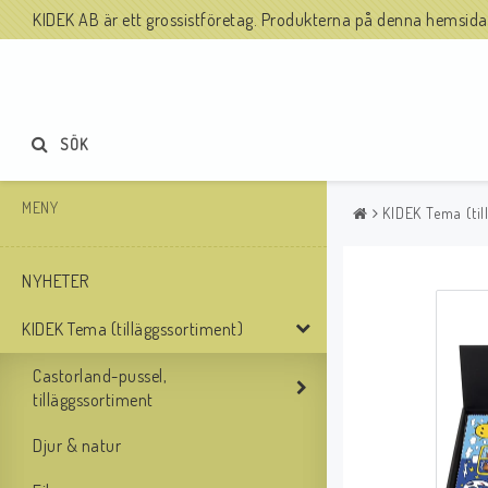
KIDEK AB är ett grossistföretag. Produkterna på denna hemsida säl
SÖK
MENY
KIDEK Tema (til
NYHETER
KIDEK Tema (tilläggssortiment)
Castorland-pussel,
tilläggssortiment
Djur & natur