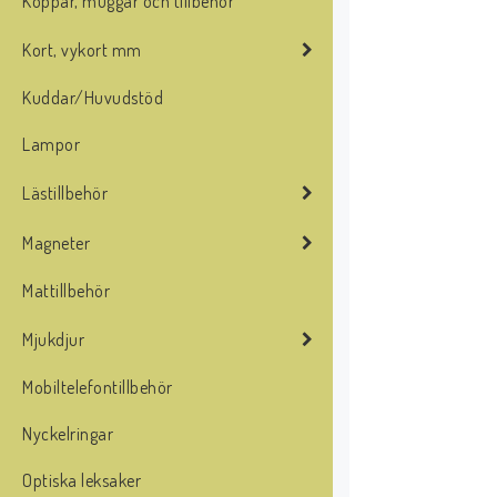
Koppar, muggar och tillbehör
Kort, vykort mm
Kuddar/Huvudstöd
Lampor
Lästillbehör
Magneter
Mattillbehör
Mjukdjur
Mobiltelefontillbehör
Nyckelringar
Optiska leksaker