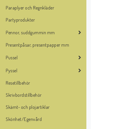
Paraplyer och Regnkläder
Partyprodukter
Pennor, suddgummin mm
Presentpåsar, presentpapper mm
Pussel
Pyssel
Resetillbehör
Skrivbordstillbehör
Skämt- och plojartiklar
Skönhet/Egenvård