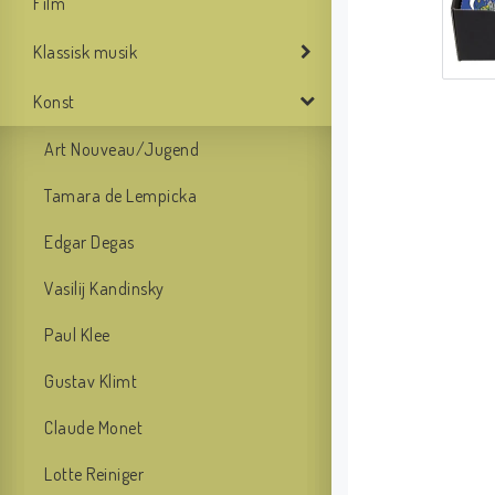
Film
Klassisk musik
Konst
Art Nouveau/Jugend
Tamara de Lempicka
Edgar Degas
Vasilij Kandinsky
Paul Klee
Gustav Klimt
Claude Monet
Lotte Reiniger