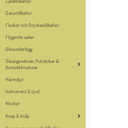
Cykeltillbehör
Datortillbehör
Flaskor och Dryckestillbehör
Flygande saker
Glasunderlägg
Glasögonetuier, Putsdukar &
Kontaktlinsetuier
Härmdjur
Instrument & Ljud
Klockor
Knep & knåp