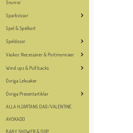
Snurror
Sparbössor
Spel & Spelkort
Speldosor
Väskor, Necessärer & Portmonnäer
Wind ups & Pull backs
Övriga Leksaker
Övriga Presentartiklar
ALLA HJÄRTANS DAG/VALENTINE
AVOKADO
BABY SHOWER & DOP