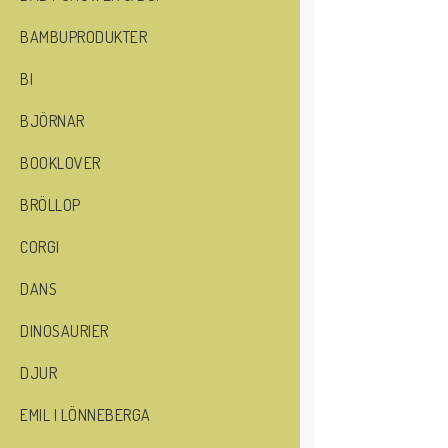
BAMBUPRODUKTER
BI
BJÖRNAR
BOOKLOVER
BRÖLLOP
CORGI
DANS
DINOSAURIER
DJUR
EMIL I LÖNNEBERGA