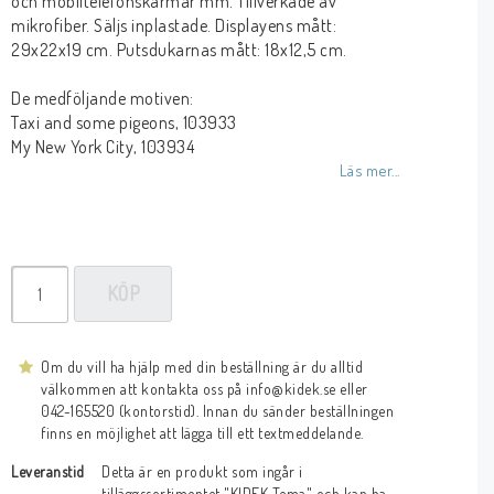
och mobiltelefonskärmar mm. Tillverkade av
mikrofiber. Säljs inplastade. Displayens mått:
29x22x19 cm. Putsdukarnas mått: 18x12,5 cm.
De medföljande motiven:
Taxi and some pigeons, 103933
My New York City, 103934
Läs mer...
KÖP
Om du vill ha hjälp med din beställning är du alltid
välkommen att kontakta oss på info@kidek.se eller
042-165520 (kontorstid). Innan du sänder beställningen
finns en möjlighet att lägga till ett textmeddelande.
Leveranstid
Detta är en produkt som ingår i 
tilläggssortimentet "KIDEK Tema" och kan ha 