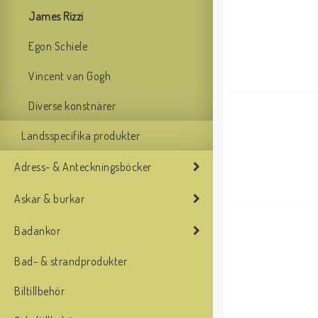
James Rizzi
Egon Schiele
Vincent van Gogh
Diverse konstnärer
Landsspecifika produkter
Adress- & Anteckningsböcker
Askar & burkar
Badankor
Bad- & strandprodukter
Biltillbehör