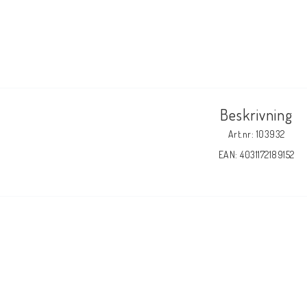
Beskrivning
Art.nr: 103932
EAN: 4031172189152