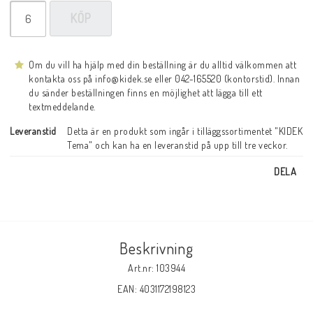
KÖP
Om du vill ha hjälp med din beställning är du alltid välkommen att
kontakta oss på info@kidek.se eller 042-165520 (kontorstid). Innan
du sänder beställningen finns en möjlighet att lägga till ett
textmeddelande.
Leveranstid
Detta är en produkt som ingår i tilläggssortimentet "KIDEK 
Tema" och kan ha en leveranstid på upp till tre veckor.
DELA
Beskrivning
Art.nr: 103944
EAN: 4031172198123