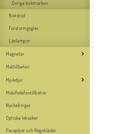
Övriga bokmärken
Bokstöd
Förstoringsglas
Läslampor
Magneter
Mattillbehör
Mjukdjur
Mobiltelefontillbehör
Nyckelringar
Optiska leksaker
Paraplyer och Regnkläder