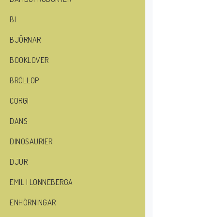
BI
BJÖRNAR
BOOKLOVER
BRÖLLOP
CORGI
DANS
DINOSAURIER
DJUR
EMIL I LÖNNEBERGA
ENHÖRNINGAR