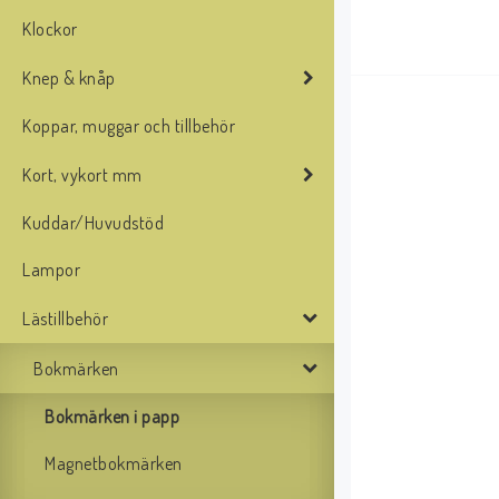
Klockor
Knep & knåp
Koppar, muggar och tillbehör
Kort, vykort mm
Kuddar/Huvudstöd
Lampor
Lästillbehör
Bokmärken
Bokmärken i papp
Magnetbokmärken