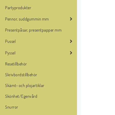
Partyprodukter
Pennor, suddgummin mm
Presentpåsar, presentpapper mm
Pussel
Pyssel
Resetillbehör
Skrivbordstillbehör
Skämt- och plojartiklar
Skönhet/Egenvård
Snurror