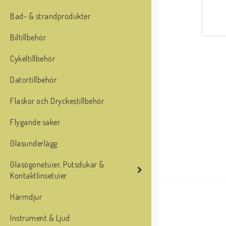
Bad- & strandprodukter
Biltillbehör
Cykeltillbehör
Datortillbehör
Flaskor och Dryckestillbehör
Flygande saker
Glasunderlägg
Glasögonetuier, Putsdukar &
Kontaktlinsetuier
Härmdjur
Instrument & Ljud