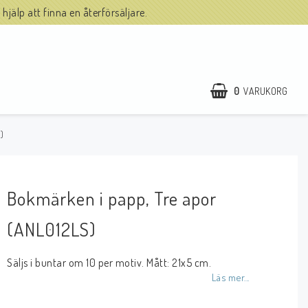
hjälp att finna en återförsäljare.
0
VARUKORG
)
Bokmärken i papp, Tre apor
(ANL012LS)
Säljs i buntar om 10 per motiv. Mått: 21x5 cm.
Läs mer...