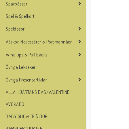
Sparbössor
Spel & Spelkort
Speldosor
Väskor, Necessärer & Portmonnäer
Wind ups & Pull backs
Övriga Leksaker
Övriga Presentartiklar
ALLA HJÄRTANS DAG/VALENTINE
AVOKADO
BABY SHOWER & DOP
BAMBUPRODUKTER