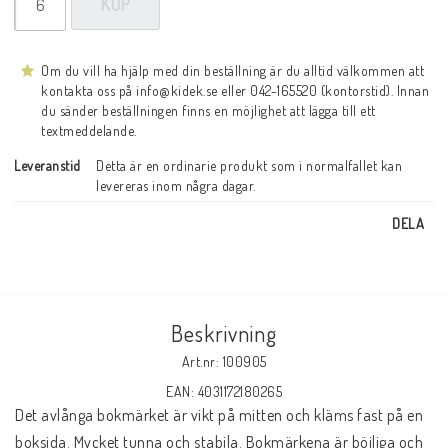
KÖP
Om du vill ha hjälp med din beställning är du alltid välkommen att
kontakta oss på info@kidek.se eller 042-165520 (kontorstid). Innan
du sänder beställningen finns en möjlighet att lägga till ett
textmeddelande.
Leveranstid
Detta är en ordinarie produkt som i normalfallet kan 
levereras inom några dagar.
DELA
Beskrivning
Art.nr: 100905
EAN: 4031172180265
Det avlånga bokmärket är vikt på mitten och kläms fast på en 
boksida. Mycket tunna och stabila. Bokmärkena är böjliga och 