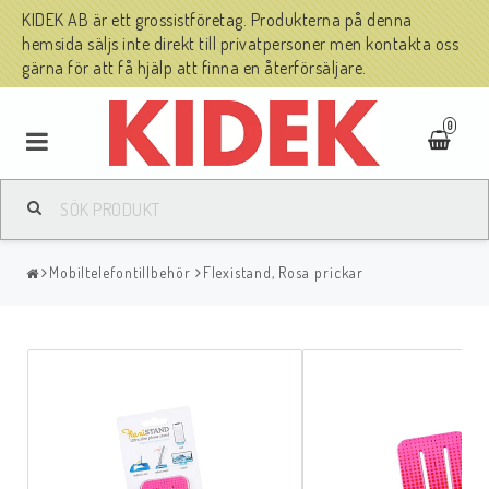
KIDEK AB är ett grossistföretag. Produkterna på denna
hemsida säljs inte direkt till privatpersoner men kontakta oss
gärna för att få hjälp att finna en återförsäljare.
0
Mobiltelefontillbehör
Flexistand, Rosa prickar