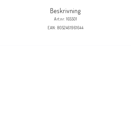
Beskrivning
Art.nr: 165501
EAN: 8052461961644