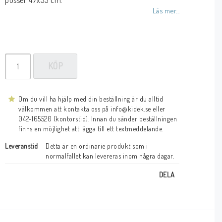
pussel: 47x33 cm.
Läs mer...
KÖP
Om du vill ha hjälp med din beställning är du alltid
välkommen att kontakta oss på info@kidek.se eller
042-165520 (kontorstid). Innan du sänder beställningen
finns en möjlighet att lägga till ett textmeddelande.
Leveranstid
Detta är en ordinarie produkt som i 
normalfallet kan levereras inom några dagar.
DELA