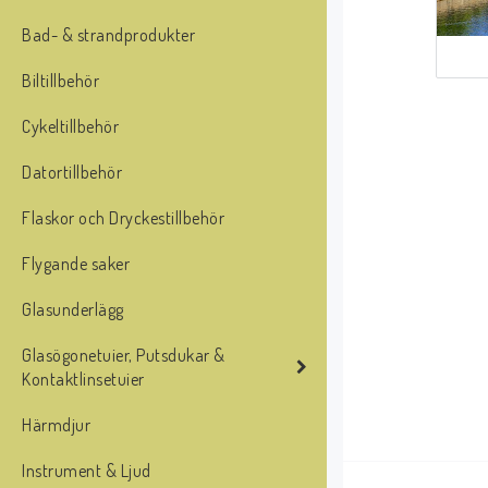
Bad- & strandprodukter
Biltillbehör
Cykeltillbehör
Datortillbehör
Flaskor och Dryckestillbehör
Flygande saker
Glasunderlägg
Glasögonetuier, Putsdukar &
Kontaktlinsetuier
Härmdjur
Instrument & Ljud