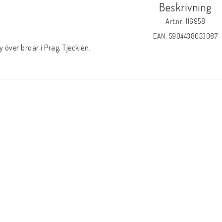
Beskrivning
Art.nr: 116958
EAN: 5904438053087
y över broar i Prag, Tjeckien.