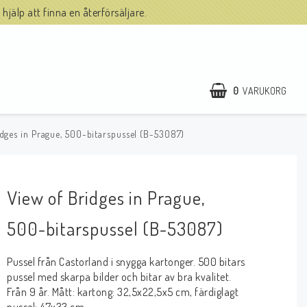
hjälp att finna en återförsäljare.
0
VARUKORG
idges in Prague, 500-bitarspussel (B-53087)
View of Bridges in Prague,
500-bitarspussel (B-53087)
Pussel från Castorland i snygga kartonger. 500 bitars
pussel med skarpa bilder och bitar av bra kvalitet.
Från 9 år. Mått: kartong: 32,5x22,5x5 cm, färdiglagt