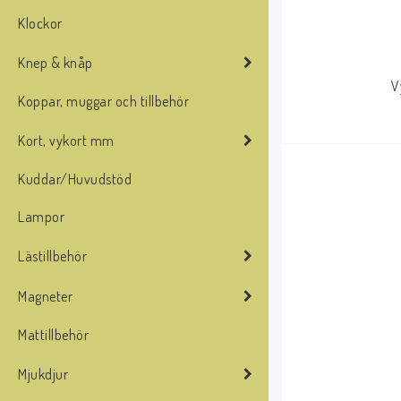
Klockor
Knep & knåp
V
Koppar, muggar och tillbehör
Kort, vykort mm
Kuddar/Huvudstöd
Lampor
Lästillbehör
Magneter
Mattillbehör
Mjukdjur