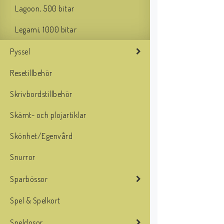
Lagoon, 500 bitar
Legami, 1000 bitar
Pyssel
Resetillbehör
Skrivbordstillbehör
Skämt- och plojartiklar
Skönhet/Egenvård
Snurror
Sparbössor
Spel & Spelkort
Speldosor