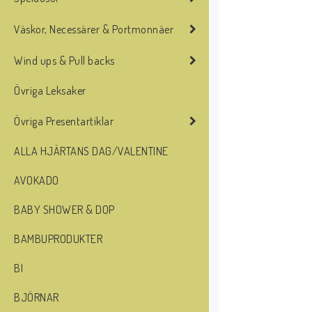
Väskor, Necessärer & Portmonnäer
Wind ups & Pull backs
Övriga Leksaker
Övriga Presentartiklar
ALLA HJÄRTANS DAG/VALENTINE
AVOKADO
BABY SHOWER & DOP
BAMBUPRODUKTER
BI
BJÖRNAR