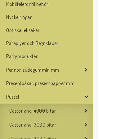
Mobiltelefontillbehör
Nyckelringar
Optiska leksaker
Paraplyer och Regnkläder
Partyprodukter
Pennor, suddgummin mm
Presentpåsar, presentpapper mm
Pussel
Castorland, 4000 bitar
Castorland, 3000 bitar
Castorland, 2000 bitar