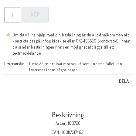
KÖP
Om du vill ha hjälp med din beställning är du alltid välkommen att
kontakta oss på info@kidek.se eller 042-165520 (kontorstid). Innan
du sänder beställningen finns en möjlighet att lägga till ett
textmeddelande.
Leveranstid
Detta är en ordinarie produkt som i normalfallet kan 
levereras inom några dagar.
DELA
Beskrivning
Art.nr: 100720
EAN: 4031172174851