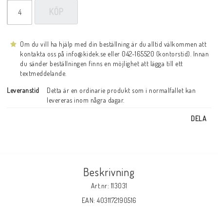
KÖP
Om du vill ha hjälp med din beställning är du alltid välkommen att
kontakta oss på info@kidek.se eller 042-165520 (kontorstid). Innan
du sänder beställningen finns en möjlighet att lägga till ett
textmeddelande.
Leveranstid
Detta är en ordinarie produkt som i normalfallet kan 
levereras inom några dagar.
DELA
Beskrivning
Art.nr: 113031
EAN: 4031172190516